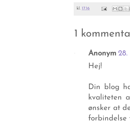
kl.
17.16
1 kommenta
Anonym
28.
Hej!
Din blog h
kvaliteten 
ønsker at de
forbindelse t