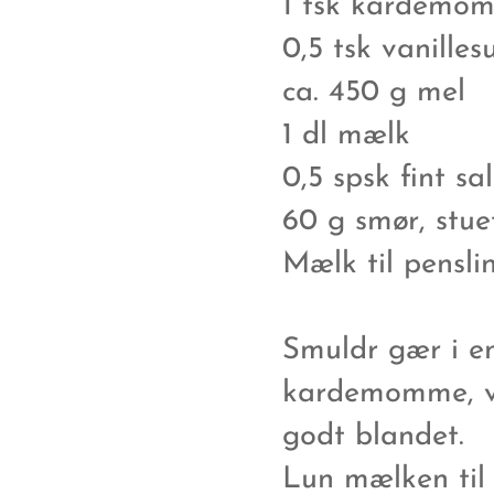
1 tsk kardemo
0,5 tsk vanilles
ca. 450 g mel
1 dl mælk
0,5 spsk fint sal
60 g smør, stu
Mælk til pensli
Smuldr gær i en
kardemomme, van
godt blandet.
Lun mælken til 