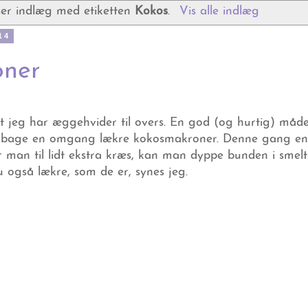
ser indlæg med etiketten
Kokos
.
Vis alle indlæg
14
oner
 at jeg har æggehvider til overs. En god (og hurtig) måd
t bage en omgang lækre kokosmakroner. Denne gang en 
 man til lidt ekstra kræs, kan man dyppe bunden i smelt
 også lækre, som de er, synes jeg.