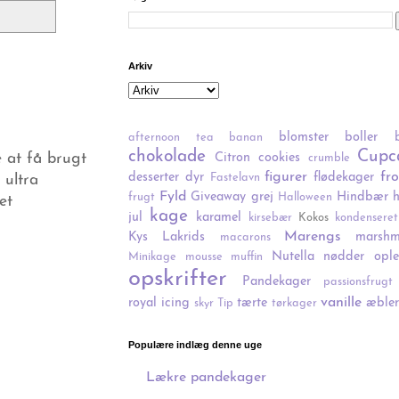
Arkiv
blomster
boller
afternoon tea
banan
chokolade
Cupc
Citron
cookies
e at få brugt
crumble
figurer
fr
desserter
dyr
flødekager
Fastelavn
ultra
Fyld
Giveaway
grej
Hindbær
frugt
Halloween
et
kage
jul
karamel
kirsebær
Kokos
kondensere
Marengs
Kys
Lakrids
marshm
macarons
Nutella
nødder
ople
Minikage
mousse
muffin
opskrifter
Pandekager
passionsfrugt
vanille
royal icing
tærte
æbler
skyr
Tip
tørkager
Populære indlæg denne uge
Lækre pandekager