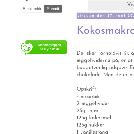
Vi
tirsdag den 17. juni 20
Kokosmakr
Det sker forholdvis tit,
æggehviderne på, er a
budgetvenlig udgave. Er
chokolade. Men de er nu
Opskrift
til en bageplade
2 æggehvider
25g smør
125g kokosmel
125g sukker
1 vanillestang