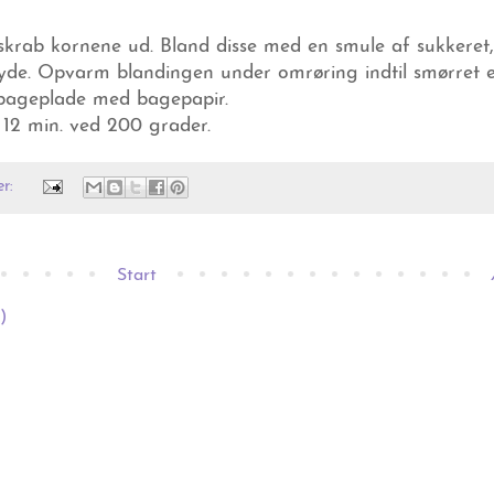
skrab kornene ud. Bland disse med en smule af sukkeret
gryde. Opvarm blandingen under omrøring indtil smørret e
bageplade med bagepapir.
12 min. ved 200 grader.
er:
Start
)